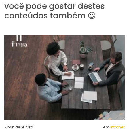
você pode gostar destes
conteúdos também 😉
2
min de leitura
em
intranet