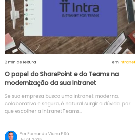
2
min de leitura
em
intranet
O papel do SharePoint e do Teams na
modernização da sua Intranet
Se sua empresa busca uma intranet moderna,
colaborativa e segura, é natural surgir a dúvida: por
que escolher a IntranetTeams…
Por Fernando Viana E Sá
Jul 01, 2025