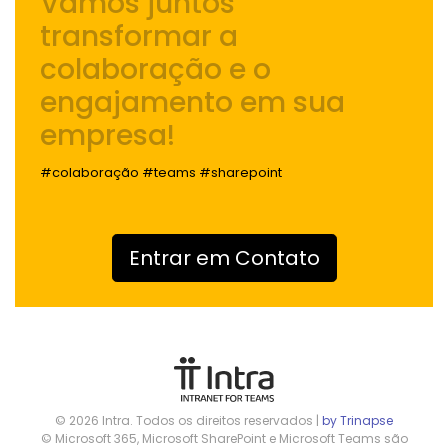
Vamos juntos
transformar a
colaboração e o
engajamento
em sua
empresa!
#colaboração #teams #sharepoint
Entrar em Contato
© 2026 Intra. Todos os direitos reservados |
by Trinapse
© Microsoft 365, Microsoft SharePoint e Microsoft Teams são