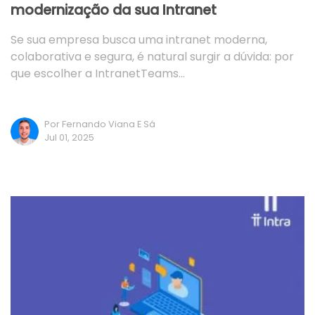
modernização da sua Intranet
Se sua empresa busca uma intranet moderna,
colaborativa e segura, é natural surgir a dúvida: por
que escolher a IntranetTeams…
Por Fernando Viana E Sá
Jul 01, 2025