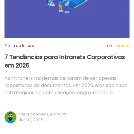
2
min de leitura
em
intranet
7 Tendências para Intranets Corporativas
em 2025
As intranets modernas deixaram de ser apenas
repositórios de documentos. Em 2025, elas são hubs
estratégicos de comunicação, engajamento e…
Por Erick Alves De Moura
Jun 02, 2025