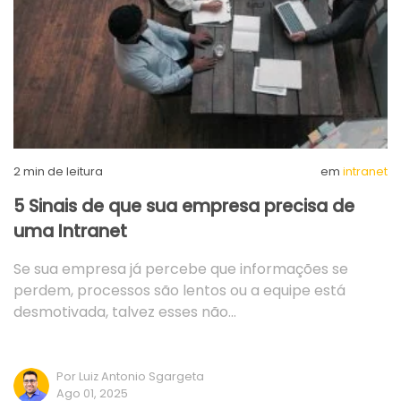
2
min de leitura
em
intranet
5 Sinais de que sua empresa precisa de
uma Intranet
Se sua empresa já percebe que informações se
perdem, processos são lentos ou a equipe está
desmotivada, talvez esses não…
Por Luiz Antonio Sgargeta
Ago 01, 2025