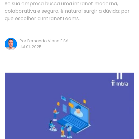
Se sua empresa busca uma intranet moderna,
colaborativa e segura, é natural surgir a dúvida: por
que escolher a IntranetTeams…
Por Fernando Viana E Sá
Jul 01, 2025