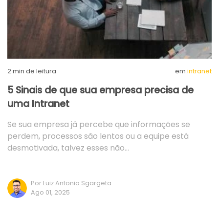
2
min de leitura
em
intranet
5 Sinais de que sua empresa precisa de
uma Intranet
Se sua empresa já percebe que informações se
perdem, processos são lentos ou a equipe está
desmotivada, talvez esses não…
Por Luiz Antonio Sgargeta
Ago 01, 2025