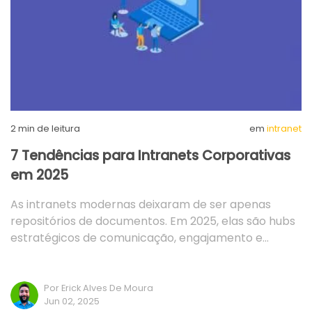
2
min de leitura
em
intranet
7 Tendências para Intranets Corporativas
em 2025
As intranets modernas deixaram de ser apenas
repositórios de documentos. Em 2025, elas são hubs
estratégicos de comunicação, engajamento e…
Por Erick Alves De Moura
Jun 02, 2025