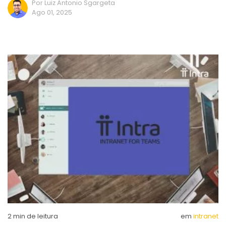
Por Luiz Antonio Sgargeta
Ago 01, 2025
2
min de leitura
em
intranet