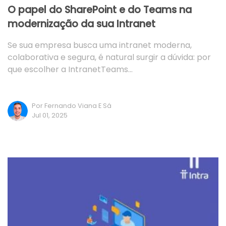
O papel do SharePoint e do Teams na
modernização da sua Intranet
Se sua empresa busca uma intranet moderna,
colaborativa e segura, é natural surgir a dúvida: por
que escolher a IntranetTeams…
Por Fernando Viana E Sá
Jul 01, 2025