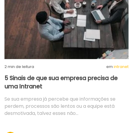
2
min de leitura
em
intranet
5 Sinais de que sua empresa precisa de
uma Intranet
Se sua empresa já percebe que informações se
perdem, processos são lentos ou a equipe está
desmotivada, talvez esses não…