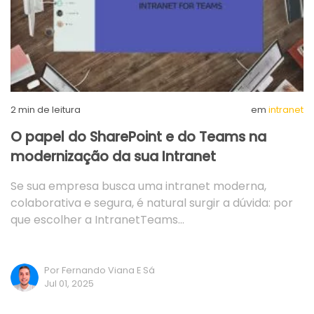
2
min de leitura
em
intranet
O papel do SharePoint e do Teams na
modernização da sua Intranet
Se sua empresa busca uma intranet moderna,
colaborativa e segura, é natural surgir a dúvida: por
que escolher a IntranetTeams…
Por Fernando Viana E Sá
Jul 01, 2025