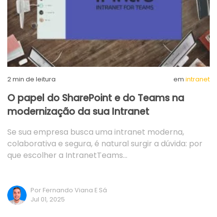
2
min de leitura
em
intranet
O papel do SharePoint e do Teams na
modernização da sua Intranet
Se sua empresa busca uma intranet moderna,
colaborativa e segura, é natural surgir a dúvida: por
que escolher a IntranetTeams…
Por Fernando Viana E Sá
Jul 01, 2025