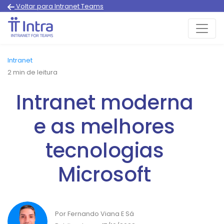
Voltar para Intranet Teams
Intranet
2
min de leitura
Intranet moderna
e as melhores
tecnologias
Microsoft
Por Fernando Viana E Sá