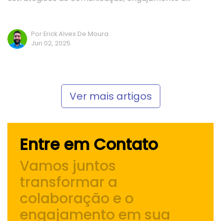
Por Erick Alves De Moura
Jun 02, 2025
Ver mais artigos
Entre em Contato
Vamos juntos
transformar a
colaboração e o
engajamento
em sua