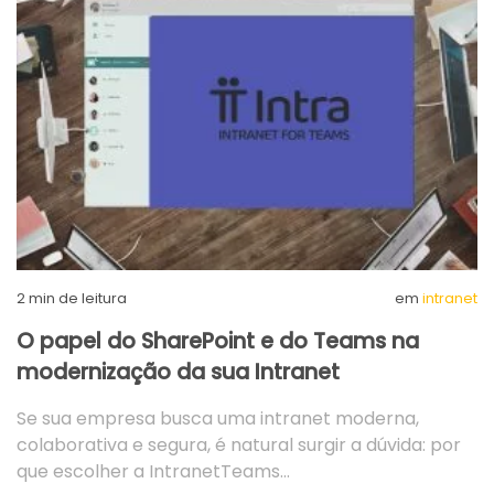
2
min de leitura
em
intranet
O papel do SharePoint e do Teams na
modernização da sua Intranet
Se sua empresa busca uma intranet moderna,
colaborativa e segura, é natural surgir a dúvida: por
que escolher a IntranetTeams…