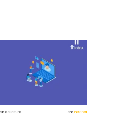
in de leitura
em
intranet