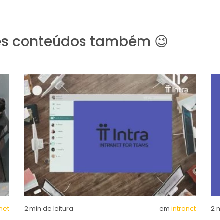
es conteúdos também 😉
anet
2
min de leitura
em
intranet
2
m