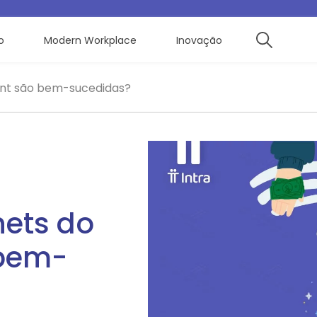
o
Modern Workplace
Inovação
oint são bem-sucedidas?
nets do
 bem-