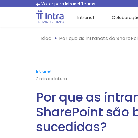
Voltar para Intranet Teams
Intranet
Colaboraçã
Blog
Por que as intranets do ShareP
Intranet
2
min de leitura
Por que as intra
SharePoint são
sucedidas?