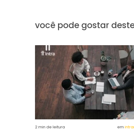
você pode gostar dest
2
min de leitura
em
intr