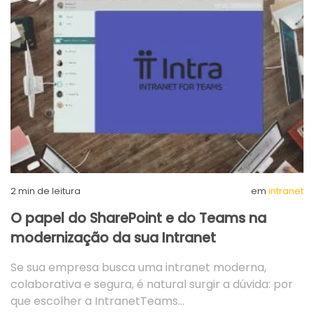
2
min de leitura
em
intranet
O papel do SharePoint e do Teams na
modernização da sua Intranet
Se sua empresa busca uma intranet moderna,
colaborativa e segura, é natural surgir a dúvida: por
que escolher a IntranetTeams…