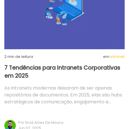
2
min de leitura
em
intranet
7 Tendências para Intranets Corporativas
em 2025
As intranets modernas deixaram de ser apenas
repositórios de documentos. Em 2025, elas são hubs
estratégicos de comunicação, engajamento e…
Por Erick Alves De Moura
Jun 02, 2025