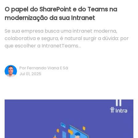
O papel do SharePoint e do Teams na
modernização da sua Intranet
Se sua empresa busca uma intranet moderna,
colaborativa e segura, é natural surgir a dúvida: por
que escolher a IntranetTeams…
Por Fernando Viana E Sá
Jul 01, 2025