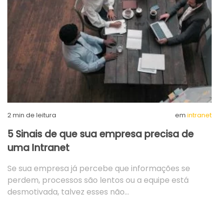
2
min de leitura
em
intranet
5 Sinais de que sua empresa precisa de
uma Intranet
Se sua empresa já percebe que informações se
perdem, processos são lentos ou a equipe está
desmotivada, talvez esses não…