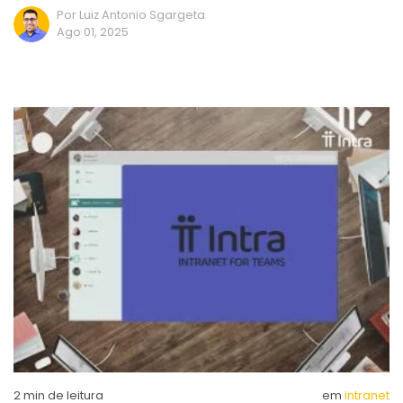
Por Luiz Antonio Sgargeta
Ago 01, 2025
2
min de leitura
em
intranet