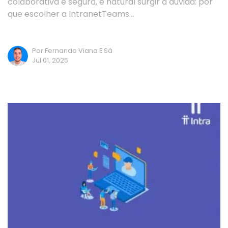
colaborativa e segura, é natural surgir a dúvida: por
que escolher a IntranetTeams…
Por Fernando Viana E Sá
Jul 01, 2025