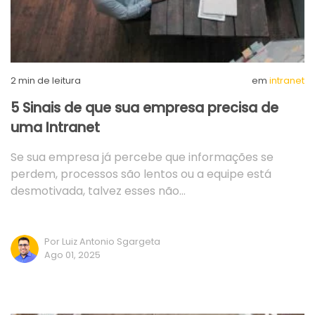
2
min de leitura
em
intranet
5 Sinais de que sua empresa precisa de
uma Intranet
Se sua empresa já percebe que informações se
perdem, processos são lentos ou a equipe está
desmotivada, talvez esses não…
Por Luiz Antonio Sgargeta
Ago 01, 2025