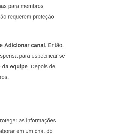
enas para membros
 não requerem proteção
ne
Adicionar canal
. Então,
spensa para especificar se
o da equipe
. Depois de
bros.
proteger as informações
laborar em um chat do