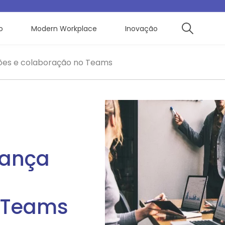
o
Modern Workplace
Inovação
iões e colaboração no Teams
rança
 Teams