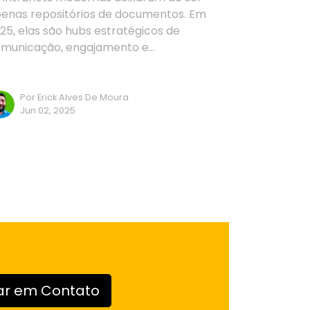
enas repositórios de documentos. Em
25, elas são hubs estratégicos de
municação, engajamento e…
Por Erick Alves De Moura
Jun 02, 2025
ar em Contato