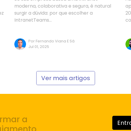
moderna, colaborativa e segura, é natural
ap
ez
surgir a dúvida: por que escolher a
20
IntranetTeams…
co
Por Fernando Viana E Sá
Jul 01, 2025
Ver mais artigos
ormar a
Entr
ajamento