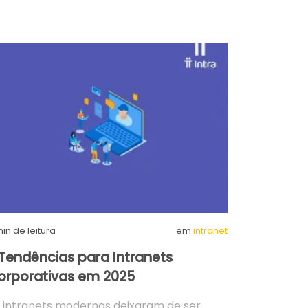
in de leitura
em
intranet
 Tendências para Intranets
orporativas em 2025
 intranets modernas deixaram de ser