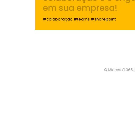
em sua empresa!
#colaboração #teams #sharepoint
© Microsoft 365,