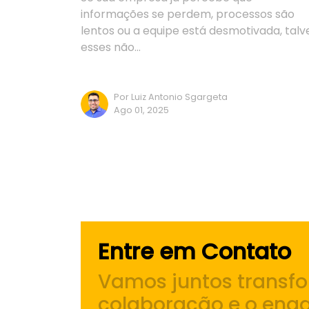
informações se perdem, processos são
lentos ou a equipe está desmotivada, talv
esses não…
Por Luiz Antonio Sgargeta
Ago 01, 2025
Entre em Contato
Vamos juntos transf
colaboração e o eng