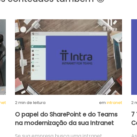
anet
2
min de leitura
em
intranet
2
m
O papel do SharePoint e do Teams
7
na modernização da sua Intranet
C
Se sua empresa busca uma intranet
As