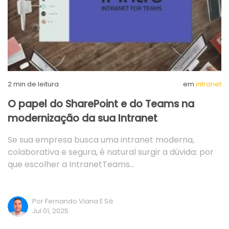
2
min de leitura
em
intranet
O papel do SharePoint e do Teams na
modernização da sua Intranet
Se sua empresa busca uma intranet moderna,
colaborativa e segura, é natural surgir a dúvida: por
que escolher a IntranetTeams…
Por Fernando Viana E Sá
Jul 01, 2025