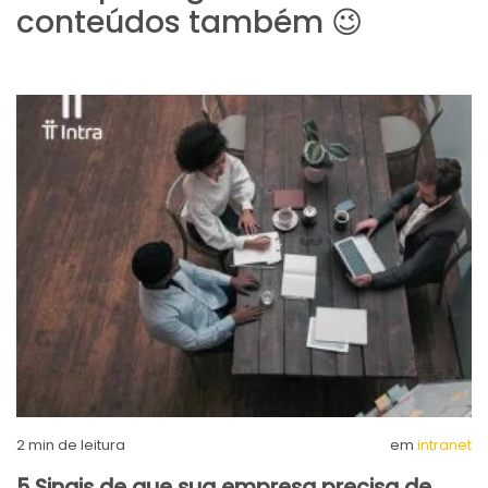
conteúdos também 😉
2
min de leitura
em
intranet
5 Sinais de que sua empresa precisa de