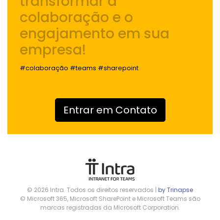
transformar a
colaboração e o
engajamento
em sua
empresa!
#colaboração #teams #sharepoint
Entrar em Contato
© 2026 Intra. Todos os direitos reservados |
by Trinapse
© Microsoft 365, Microsoft SharePoint e Microsoft Teams são
marcas registradas da Microsoft Corporation.